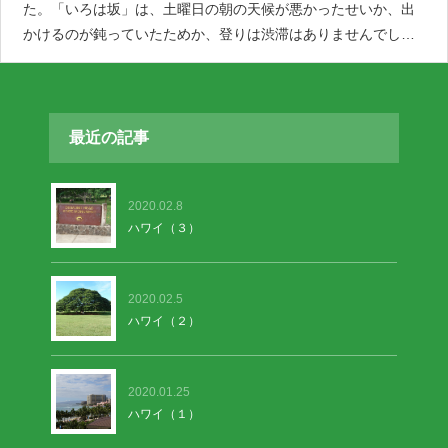
た。「いろは坂」は、土曜日の朝の天候が悪かったせいか、出
かけるのが鈍っていたためか、登りは渋滞はありませんでした
が、下りは混んでいました。中禅寺湖付近見頃です。竜頭の
滝、華厳の滝は大混雑です。奥日光の紅葉は既に終わっていま
す。
最近の記事
2020.02.8
ハワイ（３）
2020.02.5
ハワイ（２）
2020.01.25
ハワイ（１）